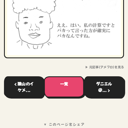
▶ 元記事(アメブロ)を見る
‹ 猿山のイ
一覧
ダニエル
ケメ...
＠... ›
▼ このページをシェア