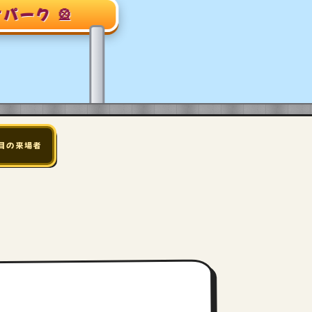
 🎡
目の来場者