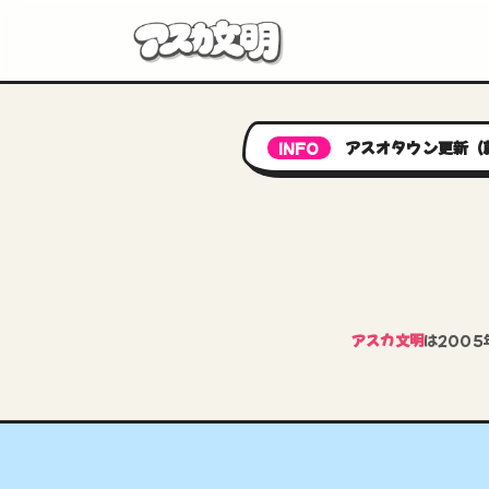
アスオタウン更新（
INFO
アスカ文明
は200