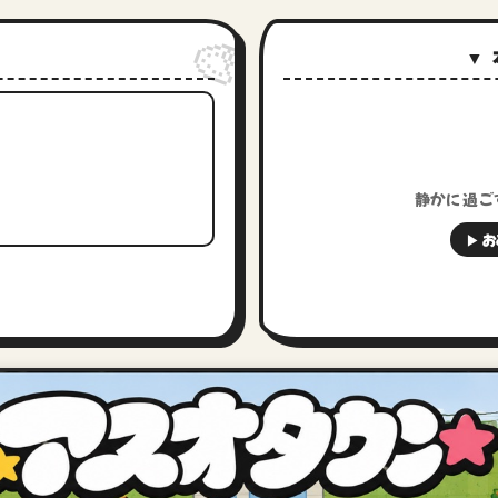
🎨
▼
静かに過ご
▶ 