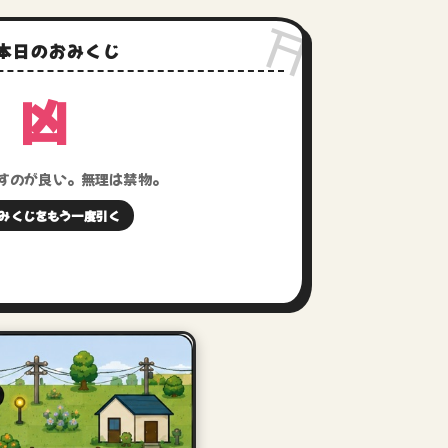
⛩️
 本日のおみくじ
凶
すのが良い。無理は禁物。
おみくじをもう一度引く