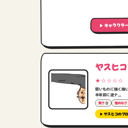
▶ キャラクタ
ヤスヒコ
★☆☆☆☆
弱いものに強く強
半年前に逆ナ...
賢さ
0
憎めなさ
▶ ヤスヒコのプ