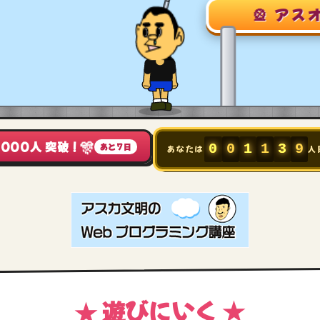
🎡 アスオパーク
🎊
,000人 突破！
あと7日
0
0
1
1
3
9
あなたは
人
★ 遊びにいく ★