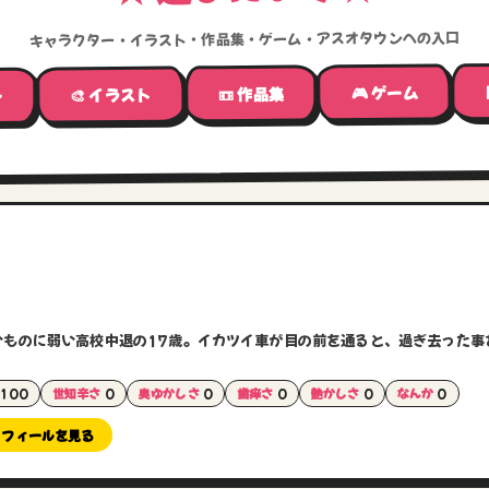
キャラクター・イラスト・作品集・ゲーム・アスオタウンへの入口
🎮 ゲーム
📼 作品集
🎨 イラスト
ー
いものに弱い高校中退の17歳。イカツイ車が目の前を通ると、過ぎ去った事
100
世知辛さ
0
奥ゆかしさ
0
歯痒さ
0
艶かしさ
0
なんか
0
ロフィールを見る