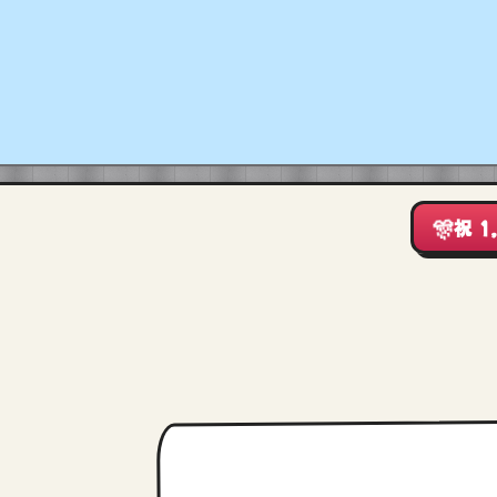
🎊
祝 1