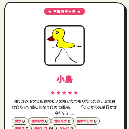
★ 本日のキャラ ★
小鳥
★★★★★
池に浮かぶアヒル的なモノを描いたつもりだったが、足を付
けたらいい感じになったので採用。 「ここから先は行かせ
ない。」...
賢さ
0
憎めなさ
0
世知辛さ
0
奥ゆかしさ
0
歯痒さ
0
艶かしさ
36
なんか
0