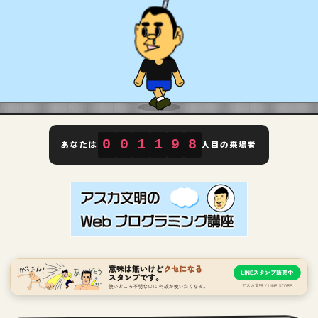
0
0
1
1
9
8
あなたは
人目の来場者