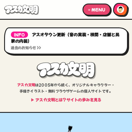
≡ MENU
アスオタウン更新（音の実装・検問・店舗と民
INFO
家の内装）
過去のお知らせ >>
アスカ文明
は2005年から続く、
オリジナルキャラクター・
手描きイラスト・
無料ブラウザゲームの個人サイトです。
▶ アスカ文明とは？サイトの歩みを見る